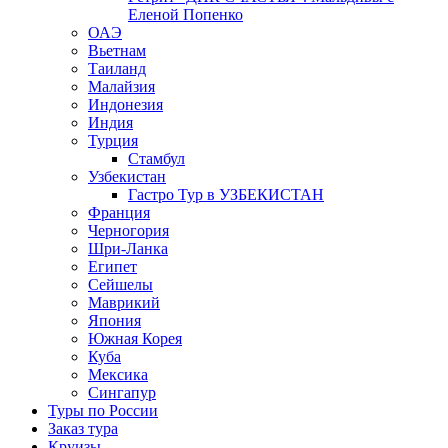
Еленой Попенко
ОАЭ
Вьетнам
Таиланд
Малайзия
Индонезия
Индия
Турция
Стамбул
Узбекистан
Гастро Тур в УЗБЕКИСТАН
Франция
Черногория
Шри-Ланка
Египет
Сейшелы
Маврикий
Япония
Южная Корея
Куба
Мексика
Сингапур
Туры по России
Заказ тура
Круизы