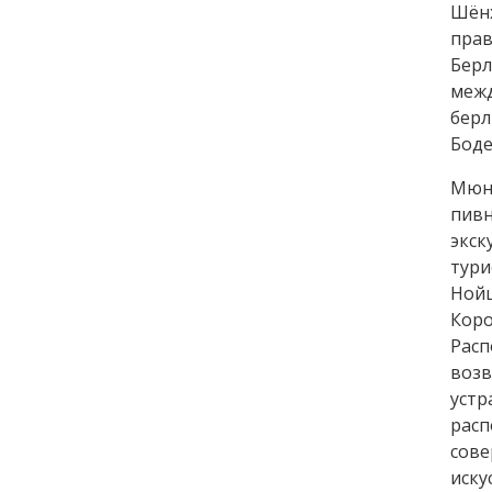
Шён
пра
Бер
меж
берл
Боде
Мюн
пивн
экс
тури
Нойш
Кор
Расп
воз
уст
рас
сове
иску