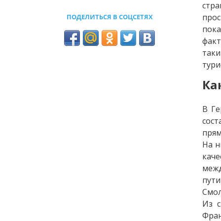
стра
прос
ПОДЕЛИТЬСЯ В СОЦСЕТЯХ
пока
факт
таки
тури
Ка
В Ге
сост
прям
На н
кач
межд
пути
Смол
Из с
Фран