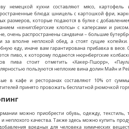
ову немецкой кухни составляют мясо, картофель
ространенные блюда: шницель с картошкой фри, жарко
ых размеров, которые подаются в булке с добавление
анием «кенигсбергские клопсы» с каперсами и рисом
не, очень распространены сандвичи – большие бутерб
и за вполне неплохой обед, а стоят сущие копейки.
бную еду, иначе вам гарантирована прибавка в весе
ется пиво, к которому подаются нюрнбергские колбаск
тов пива стоит отметить «Хакер-Пшорр», «Паула
лярностью пользуются неплохие вина долин Майн и Ре
вые в кафе и ресторанах составляют 10% от суммы
тителей принято провожать бесплатной рюмочкой горя
пинг
рмании можно приобрести обувь, одежду, текстиль,
 и неплохого качества. Также здесь можно купить прод
добавления вредных для человека химических вещест