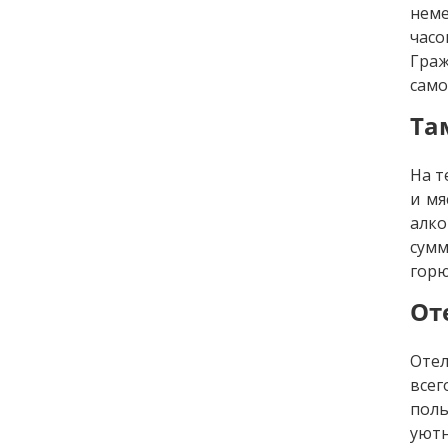
неме
час
Гра
само
Та
На т
и мя
алко
сум
горю
От
Оте
все
поль
уютн