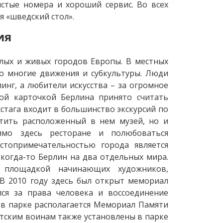
стые номера и хороший сервис. Во всех
я «шведский стол».
ия
елых и живых городов Европы. В местных
ло многие движения и субкультуры. Люди
нг, а любители искусства – за огромное
ной карточкой Берлина принято считать
стага входит в большинство экскурсий по
етить расположенный в нем музей, но и
ямо здесь ресторане и полюбоваться
топримечательностью города является
 когда-то Берлин на два отдельных мира.
й площадкой начинающих художников,
В 2010 году здесь был открыт мемориал
лся за права человека и воссоединение
ов парке располагается Мемориал Памяти
етским воинам также установлены в парке