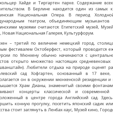
хольцер Хайде и Тиргартен парке. Содержание всех
вительством. В Берлине находится один из самых 
линская Национальная Опера. В период Холодно
дународным театром, объединяющим музыкантов 
инскими музеями считаются: Египетский музей, Музе
, Новая Национальная Галерея, Культурфорум.
хен – третий по величине немецкий город, столица
ым фестивалем Октоберфест, который проводится еже
курсии по Мюнхену обычно начинаются с центральн
стов открыто множество настоящих средневековых 
ванштайн). Любители отдыха на природе оценят ра
олевский сад Хофгартен, основанный в 17 веке,
олагается он в окружении мюнхенской резиденции и 
вышается Храм Дианы, знаменитый своими фонтанами
раивают концерты классической и современной 
положенный в центре города Английский сад. Здес
ршить конную прогулку, посетить японский садик ил
сства стоит заглянуть в Ленбах-хаус, Музей кино, Горо