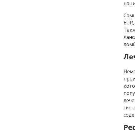
наци
Самы
EUR,
Такж
Ханс
Хомб
Ле
Неме
про
кото
попу
лече
сист
соде
Ре