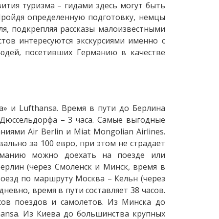
ития туризма – гидами здесь могут быть
 Пройдя определенную подготовку, немцы
ля, подкрепляя рассказы малоизвестными
тов интересуются экскурсиями именно с
людей, посетивших Германию в качестве
» и Lufthansa. Время в пути до Берлина
и Дюссельдорфа – 3 часа. Самые выгодные
ми Air Berlin и Miat Mongolian Airlines.
ально за 100 евро, при этом не страдает
ерманию можно доехать на поезде или
ерлин (через Смоленск и Минск, время в
 Поезд по маршруту Москва – Кельн (через
невно, время в пути составляет 38 часов.
сов поездов и самолетов. Из Минска до
ansa. Из Киева до большинства крупных