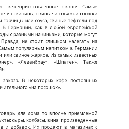
 и свежеприготовленные овощи. Самые
е из свинины, свиные и говяжьи сосиски
м горчицы или соуса, свиные тефтели под
. В Германии, как в любой европейской
роды с разными начинками, которые могут
 Правда, не стоит слишком налегать на
. Самым популярным напитком в Германии
и или свиное жаркое. Из самых известных
нер», «Левенбрау», «Шпатен». Также
йн.
 заказа. В некоторых кафе постоянных
чительного «на посошок».
 товары для дома по вполне приемлемой
укты: сыры, колбасы, вина, произведенные
в и добавок. Их продают в магазинах с