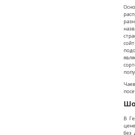
Осн
расп
разн
назв
стра
сойт
подо
явля
сор
попу
Чае
посе
Шо
В Ге
цене
без 