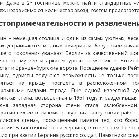
и. Даже в 2* гостинице можно найти стандартные чи
ях, независимо от количества звезд, гостям предлагаетс
стопримечательности и развлечен
ин – немецкая столица и один из самых уютных, вес
ах устраиваются модные вечеринки, берут свое нача
шего поколения уважают Берлин за качественный шопи
чество музеев и архитектурных памятников. Визит
стаг и Бранденбургские ворота. Посещение здания Рейх
ину, туристы получают возможность не только пос
няться на крышу, посидеть в расположенном пр
орамными видами города. Еще одной известной дос
инская стена, возведенная в 1961 году и разделившая
одня западная сторона стены стала излюбленно
ративших ее в километровую выставку своих работ. 
линская стена», посвященный памяти тех, кто боро
ании. В восточной части Берлина, в известном Трепт
их при взятии Берлина русских солдат. Памятники сов