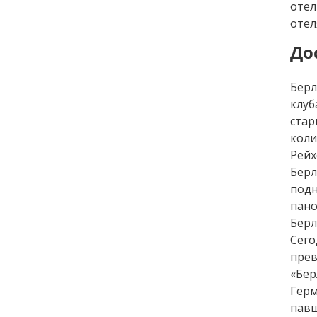
отел
отел
До
Берл
клуб
стар
коли
Рейх
Берл
под
пан
Берл
Сег
прев
«Бер
Герм
павш