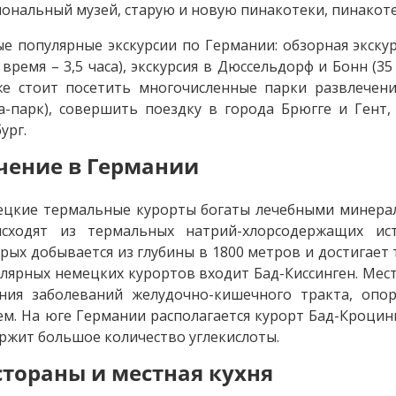
ональный музей, старую и новую пинакотеки, пинакоте
е популярные экскурсии по Германии: обзорная экску
 время – 3,5 часа), экскурсия в Дюссельдорф и Бонн (35
е стоит посетить многочисленные парки развлечений
а-парк), совершить поездку в города Брюгге и Гент
ург.
чение в Германии
цкие термальные курорты богаты лечебными минера
исходят из термальных натрий-хлорсодержащих ис
рых добывается из глубины в 1800 метров и достигает 
лярных немецких курортов входит Бад-Киссинген. Ме
ния заболеваний желудочно-кишечного тракта, опор
ем. На юге Германии располагается курорт Бад-Кроцин
ржит большое количество углекислоты.
стораны и местная кухня