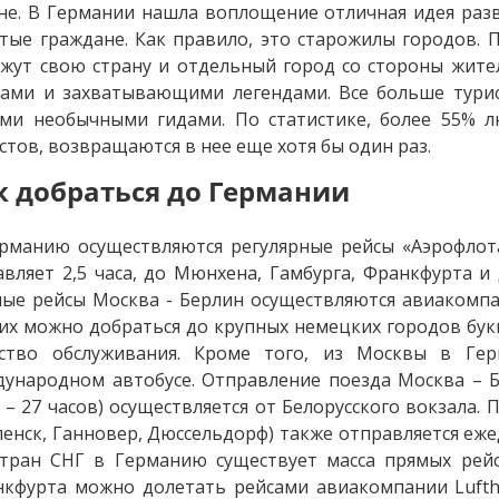
не. В Германии нашла воплощение отличная идея разв
тые граждане. Как правило, это старожилы городов.
жут свою страну и отдельный город со стороны жите
ами и захватывающими легендами. Все больше турис
ми необычными гидами. По статистике, более 55% 
стов, возвращаются в нее еще хотя бы один раз.
к добраться до Германии
рманию осуществляются регулярные рейсы «Аэрофлота
авляет 2,5 часа, до Мюнхена, Гамбурга, Франкфурта 
ые рейсы Москва - Берлин осуществляются авиакомпания
их можно добраться до крупных немецких городов букв
ество обслуживания. Кроме того, из Москвы в Г
ународном автобусе. Отправление поезда Москва – Б
 – 27 часов) осуществляется от Белорусского вокзала.
енск, Ганновер, Дюссельдорф) также отправляется ежед
тран СНГ в Германию существует масса прямых рей
кфурта можно долетать рейсами авиакомпании Lufth