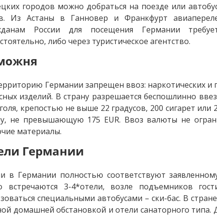
цких городов можно добраться на поезде или автобус
ов. Из Астаны в Ганновер и Франкфурт авиапереле
жданам России для посещения Германии требуе
стоятельно, либо через туристическое агентство.
можня
ерриторию Германии запрещен ввоз: наркотических и п
сных изделий. В страну разрешается беспошлинно ввезт
голя, крепостью не выше 22 градусов, 200 сигарет или 2
му, не превышающую 175 EUR. Ввоз валюты не огран
чие материалы.
ели Германии
ли в Германии полностью соответствуют заявленном
го встречаются 3-4*отели, возле подъемников гос
зоваться специальными автобусами – ски-бас. В стран
ой домашней обстановкой и отели санаторного типа. Д